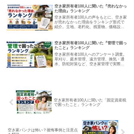
空き家所有者100人に聞いた『売れなかっ
た理由』ランキング
空き家所有者100人の声をもとに、空き家
が売れなかった理由をランキング形式で
紹介。立地、老朽化、残置物、価格設
定、不動産会社に断られたケースなど、
売れない空き家の原因と次の選択肢を解
説します。
空き家所有者100人に聞いた『管理で困っ
たこと』ランキング
空き家所有者100人へのアンケート調査。
草刈り、庭木管理、遠方管理、換気・通
水、防犯対策など、空き家管理で実際に
困ったことをランキング形式で紹介しま
す。
空き家所有者100人に聞いた「固定資産税
で困ったこと」ランキング
空き家バンクは怖い？後悔事例と注意点