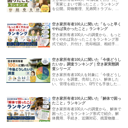
「実家じまいで困ったこと」ランキング
を公開。荷物整理、兄弟間トラブル、費
用負担など、実家じまい経験者のリアル
な悩みを紹介します。
空き家所有者100人に聞いた「もっと早く
やれば良かったこと」ランキング
空き家所有者100人への調査から、もっと
早くやれば良かったことをランキング形
式で紹介。片付け、売却相談、相続手続
き、管理、家族との話し合いなど、後悔
しないためのポイントを解説します。
空き家所有者100人に聞いた「今後どうし
たいか」調査ランキング｜空き家実態調
査シリーズ
空き家所有者100人を対象に「今後どうし
たいか」を調査。売却したい、解体した
い、管理を続けたい、0円でも手放したい
など、空き家所有者のリアルな意識と今
後の選択肢を解説します。
空き家所有者100人に聞いた「解体で困っ
たこと」ランキング
空き家所有者100人への調査から、解体で
困ったことをランキング形式で紹介。解
体費用、手続き、近隣対応、残置物撤
去、解体後の活用など、実際の悩みと対
策を解説します